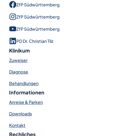
ZfP Süd­württem­berg
ZfP Süd­württem­berg
ZfP Süd­württem­berg
PD Dr. Christian Tilz
Klinikum
Zuweiser
Diagnose
Behandlungen
Informationen
Anreise & Parken
Downloads
Kontakt
Rechliches