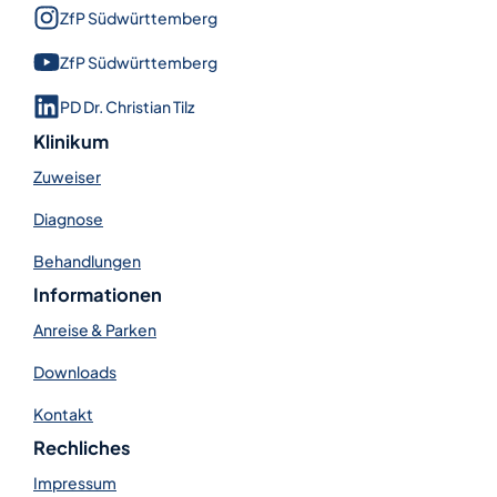
ZfP Süd­württem­berg
ZfP Süd­württem­berg
PD Dr. Christian Tilz
Klinikum
Zuweiser
Diagnose
Behandlungen
Informationen
Anreise & Parken
Downloads
Kontakt
Rechliches
Impressum