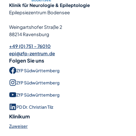
Klinik für Neurologie & Epileptologie
Epilepsiezentrum Bodensee
Weingartshofer Straße 2
88214 Ravensburg
+49 (0) 751 - 76010
epi@zfp-zentrum.de
Folgen Sie uns
ZfP Süd­württem­berg
ZfP Süd­württem­berg
ZfP Süd­württem­berg
PD Dr. Christian Tilz
Klinikum
Zuweiser