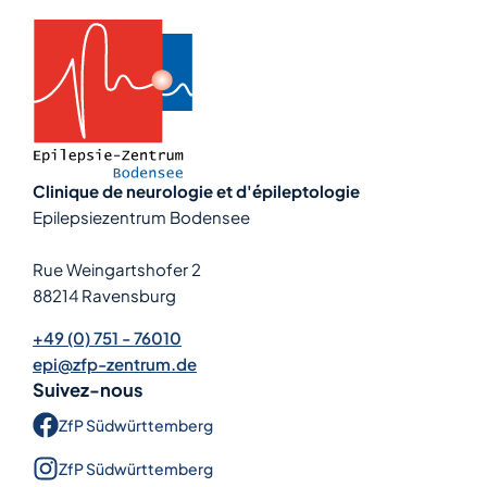
Clinique de neurologie et d'épileptologie
Epilepsiezentrum Bodensee
Rue Weingartshofer 2
88214 Ravensburg
+49 (0) 751 - 76010
epi@zfp-zentrum.de
Suivez-nous
ZfP Süd­württem­berg
ZfP Süd­württem­berg