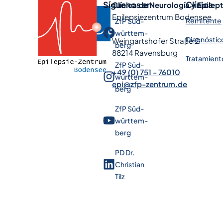
Síguenos en
Clínica
Clínica de Neurología y Epilep
Epilepsiezentrum Bodensee
Remitente
ZfP Süd­
württem­
Diagnóstic
Weingartshofer Straße 2
berg
88214 Ravensburg
Tratamient
ZfP Süd­
+49 (0) 751 - 76010
württem­
epi@zfp-zentrum.de
berg
ZfP Süd­
württem­
berg
PD Dr.
Christian
Tilz