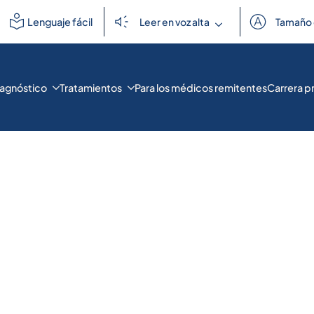
uscar:
Lenguaje fácil
Leer en voz alta
Tamaño 
iagnóstico
Tratamientos
Para los médicos remitentes
Carrera p