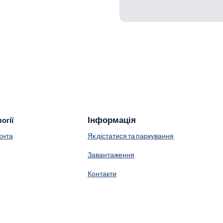
Інформація
огії
єнта
Як дістатися та паркування
Завантаження
Контакти