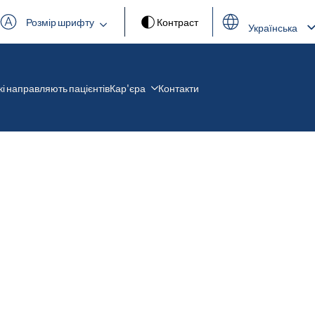
Розмір шрифту
Контраст
Українська
Deutsch
English
Français
які направляють пацієнтів
Кар'єра
Контакти
Español
العربية
Türkçe
Русский