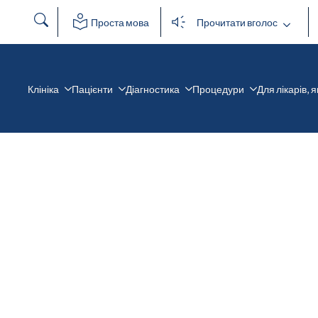
Пошук
Проста мова
Прочитати вголос
за:
Клініка
Пацієнти
Діагностика
Процедури
Для лікарів, 