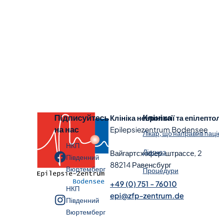
Підписуйтесь
Клініка
Клініка неврології та епілептол
на нас
Epilepsiezentrum Bodensee
Лікар, що направив паці
НКП
Діагноз
Вайгартсхофер-штрассе, 2
Південний
88214 Равенсбург
Вюртемберг
Процедури
+49 (0) 751 - 76010
НКП
epi@zfp-zentrum.de
Південний
Вюртемберг